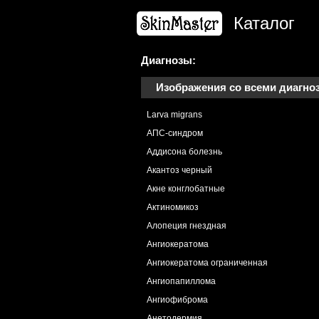
Каталог
Диагнозы:
Изображения со всеми диагно
Larva migrans
АПС-синдром
Аддисона болезнь
Акантоз черный
Акне конглобатные
Актиномикоз
Алопеция гнездная
Ангиокератома
Ангиокератома ограниченная
Ангиопапиллома
Ангиофиброма
Анетодермия