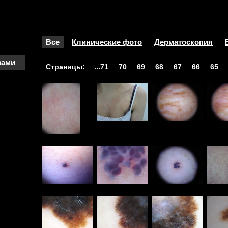
Все
Клинические фото
Дерматоскопия
зами
Страницы:
...71
70
69
68
67
66
65