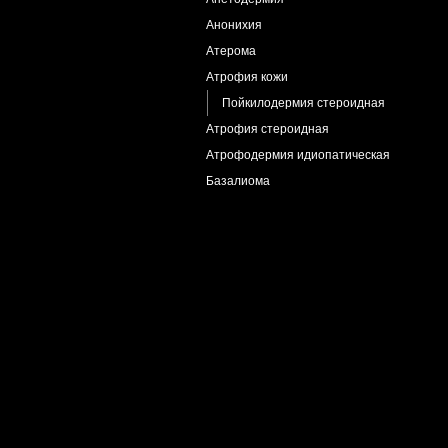
Анонихия
Атерома
Атрофия кожи
Пойкилодермия стероидная
Атрофия стероидная
Атрофодермия идиопатическая
Базалиома
Базалиома и актинический кератоз
Баланит псевдоэпителиоматозный
Белая атрофия
Бехчета болезнь
Блефаро-конъюнктивит,кандидозный
Болезнь Альцгеймера
Болезнь Боуэна
Бородавка нитевидная
Бородавки
Бородавки генитальные