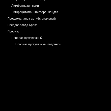
Лимфоплазия кожи
Лимфоцитома Шпиглера-Фендта
Псевдомеланоз артифициальный
Псевдопелада Брока
Псориаз
Псориаз пустулезный
Псориаз пустулезный ладонно-
подошвенный
Пузырчатка
Пузырчатка вирусная
Пузырчатка листовидная
Пузырчатка
Пузырчатка истинная
Пурпура тромбоцитопатическая
Пурпура экзематидоподобная
Пустулез Ofuji
Пустулез экзантематозный