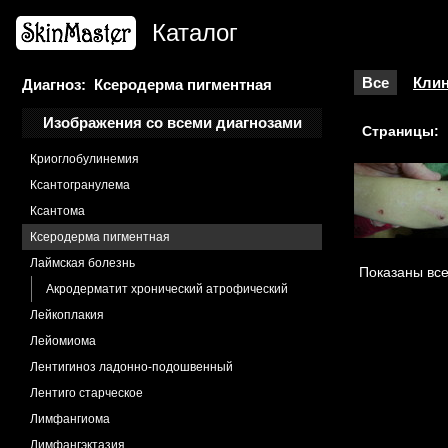
Киста пилонидальная
Каталог
Киста синовиальная
Киста фолликулярная
Киста эпидермальная
Все
Клин
Диагноз: Ксеродерма пигментная
Кондиломы остроконечные
Изображения со всеми диагнозами
Страницы:
Крапивница
Криоглобулинемия
Ксантогранулема
Ксантома
Ксеродерма пигментная
Лаймская болезнь
Показаны все
Акродерматит хронический атрофический
Лейкоплакия
Лейомиома
Лентигиноз ладонно-подошвенный
Лентиго старческое
Лимфангиома
Лимфангэктазия