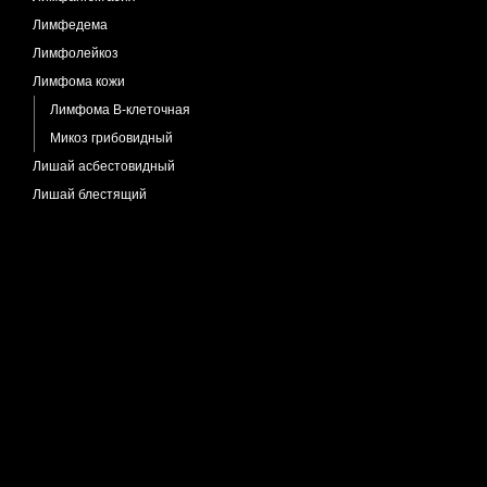
Лимфедема
Лимфолейкоз
Лимфома кожи
Лимфома B-клеточная
Микоз грибовидный
Лишай асбестовидный
Лишай блестящий
Лишай волосяной
Лишай красный плоский
Лишай простой
Лишай разноцветный
Лишай розовый
Лишай склероатрофический
Мастоцитоз
Меланоз Дюбрея
Меланоз
Меланоз очаговый