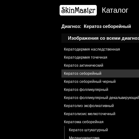
Кандидоз рта и глотки
Каталог
Кандидоз хронический
Карцинома
Карцинома плоскоклеточная
Диагноз: Кератоз себорейный
Кенена опухоль
Изображения со всеми диагно
Кератоакантома
Кератодермия наследственная
Кератодермия точечная
Кератоз актинический
Кератоз себорейный
Кератоз себорейный черный
Кератоз фолликулярный
Кератоз фолликулярный декальвирующи
Кератолиз эксфолиативный
Кератолизис мелкоточечный
Кератома себорейная
Кератоз штукатурный
Меланоакантома