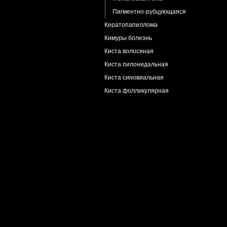
Пигментно-рубцующаяся
Кератопапиллома
Кимуры болезнь
Киста волосяная
Киста пилонидальная
Киста синовиальная
Киста фолликулярная
Киста эпидермальная
Кондиломы остроконечные
Крапивница
Криоглобулинемия
Ксантогранулема
Ксантома
Ксеродерма пигментная
Лаймская болезнь
Акродерматит хронический атрофичес
Лейкоплакия