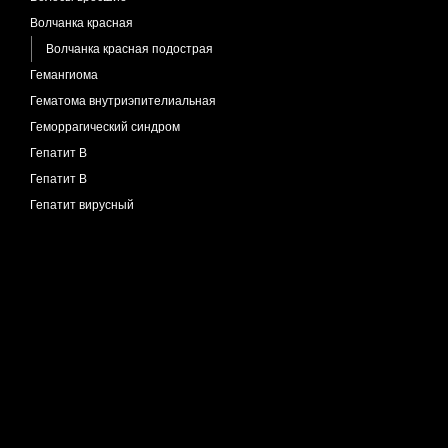
Волчанка красная
Волчанка красная подострая
Гемангиома
Гематома внутриэпителиальная
Геморрагический синдром
Гепатит B
Гепатит В
Гепатит вирусный
Гепатит С
Герпес
Герпес генитальный
Герпес простой
Экзема Капоши
Лишай опоясывающий
Оспа ветряная
Гидраденит
Гидрокистома