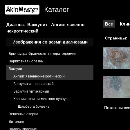
Болезнь Боуэна
Каталог
Бородавка нитевидная
Бородавки
Бородавки генитальные
Все
Клин
Диагноз: Васкулит - Ангиит язвенно-
некротический
Бородавки плоские
Страницы:
Бородавки гигантсткие генитальные
Изображения со всеми диагнозами
Бородавки подошвенные
Брюнауэра-Франческетти кератодермия
Варикозная болезнь
Васкулит
Ангиит язвенно-некротический
Васкулит аллергический
Васкулит уртикарный
Хроническая пигментная пурпура
Шамберга болезнь
Показаны все
Венозные озерца
Витилиго
Волосы вросшие