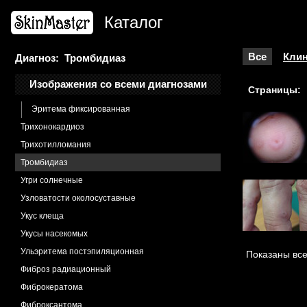
Стрии
Каталог
Стрии кортикостероидные
Тибьержа-Вейссенбаха синдром
Токсикодермия
Все
Клин
Диагноз: Тромбидиаз
Токсикодермия меланодермическая
Изображения со всеми диагнозами
Страницы:
Токсикодермия
Эритема фиксированная
Трихонокардиоз
Трихотилломания
Тромбидиаз
Угри солнечные
Узловатости околосуставные
Укус клеща
Укусы насекомых
Ульэритема постэпиляционная
Показаны все
Фиброз радиационный
Фиброкератома
Фиброксантома