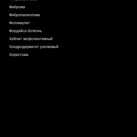
Фиброма
Фибропапиллома
Фолликулит
Фордайса болезнь
Хейлит эксфолиативный
Хондродерматит узелковый
Хористома
Хроническая венозная недостаточность
Дерматит застойный
Хроническая мигрирующая эритема
Целлюлит
Чесотка
Экзема астеатотическая
Экзема варикозная
Экзема гиперкератотическая
Экзема дисгидротическая
Экзема нуммулярная