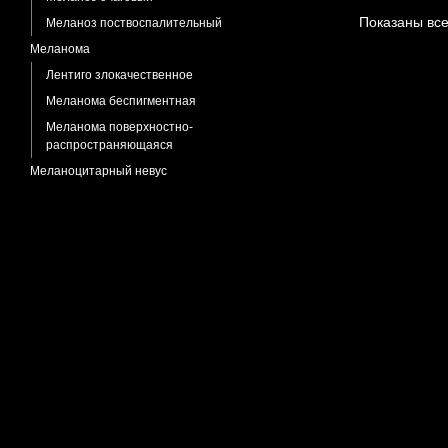
Показаны все
Меланоз поствоспалительный
Меланома
Лентиго злокачественное
Меланома беспигментная
Меланома поверхностно-
распространяющаяся
Меланоцитарный невус
Мозоль костная
Моллюск контагиозный
Муциноз фолликулярный
Невус Беккера
Невус комедоновидный
Невус липоматозный
Невус
Клиппеля-Тренонея-Вебера синдром
Невус Сеттона (halo nevus)
Невус Ядассона