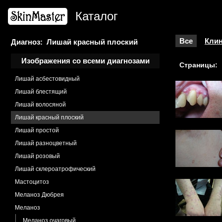
Лимфангэктазия
Каталог
Лимфедема
Лимфолейкоз
Лимфома кожи
Все
Клин
Диагноз: Лишай красный плоский
Лимфома B-клеточная
Изображения со всеми диагнозами
Страницы:
Микоз грибовидный
Лишай асбестовидный
Лишай блестящий
Лишай волосяной
Лишай красный плоский
Лишай простой
Лишай разноцветный
Лишай розовый
Лишай склероатрофический
Мастоцитоз
Меланоз Дюбрея
Меланоз
Меланоз очаговый