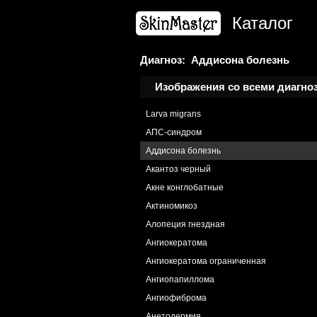
Каталог
Диагноз: Аддисона болезнь
Изображения со всеми диагно
Larva migrans
АПС-синдром
Аддисона болезнь
Акантоз черный
Акне конглобатные
Актиномикоз
Алопеция гнездная
Ангиокератома
Ангиокератома ограниченная
Ангиопапиллома
Ангиофиброма
Анетодермия