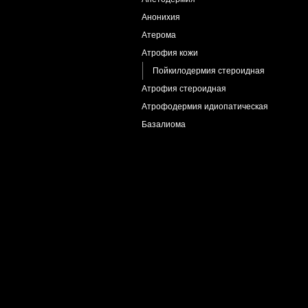
Анонихия
Атерома
Атрофия кожи
Пойкилодермия стероидная
Атрофия стероидная
Атрофодермия идиопатическая
Базалиома
Базалиома и актинический кератоз
Баланит псевдоэпителиоматозный
Белая атрофия
Бехчета болезнь
Блефаро-конъюнктивит,кандидозный
Болезнь Альцгеймера
Болезнь Боуэна
Бородавка нитевидная
Бородавки
Бородавки генитальные