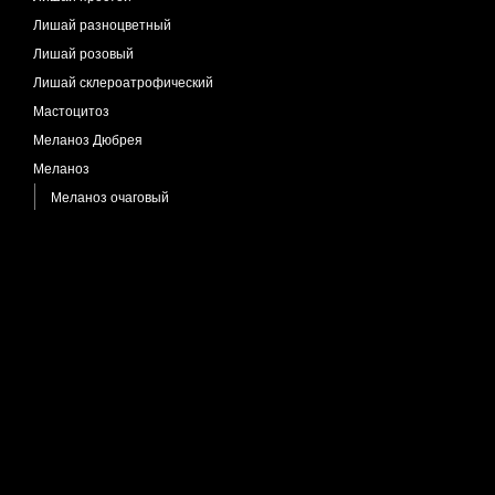
Лишай разноцветный
Лишай розовый
Лишай склероатрофический
Мастоцитоз
Меланоз Дюбрея
Меланоз
Меланоз очаговый
Меланоз поствоспалительный
Меланома
Лентиго злокачественное
Меланома беспигментная
Меланома поверхностно-
распространяющаяся
Меланоцитарный невус
Мозоль костная
Моллюск контагиозный
Муциноз фолликулярный