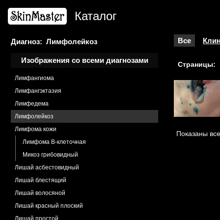
Лаймская болезнь
Каталог
Акродерматит хронический атрофический
Лейкоплакия
Лейомиома
Все
Клин
Диагноз: Лимфолейкоз
Лентигиноз ладонно-подошвенный
Изображения со всеми диагнозами
Страницы:
Лентиго старческое
Лимфангиома
Лимфангэктазия
Лимфедема
Лимфолейкоз
Лимфома кожи
Показаны все
Лимфома B-клеточная
Микоз грибовидный
Лишай асбестовидный
Лишай блестящий
Лишай волосяной
Лишай красный плоский
Лишай простой