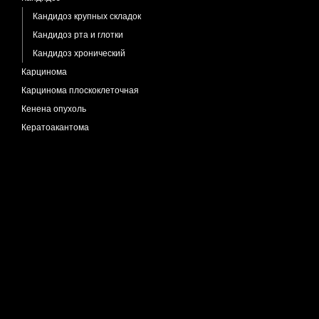
Кандидоз крупных складок
Кандидоз рта и глотки
Кандидоз хронический
Карцинома
Карцинома плоскоклеточная
Кенена опухоль
Кератоакантома
Кератодермия наследственная
Кератодермия точечная
Кератоз актинический
Кератоз себорейный
Кератоз себорейный черный
Кератоз фолликулярный
Кератоз фолликулярный декальвирующий
Кератолиз эксфолиативный
Кератолизис мелкоточечный
Кератома себорейная