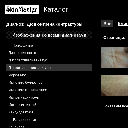
Микоз гладкой кожи
Каталог
Микоз кисти
Микоз крупных складок
Микоз стоп
Все
Клин
Диагноз: Дюпюитрена контрактуры
Микроспория
Изображения со всеми диагнозами
Страницы:
Онихомикоз
Трихофития
Дисплазия ногтя
Диспластический невус
Дюпюитрена контрактуры
Иерсиниоз
Импетиго буллезное
Импетиго контагиозное
Импрегнация кожи
Ихтиоз иглистый
Показаны все
Кандидоз кожи
Баланопостит
Кандидоз