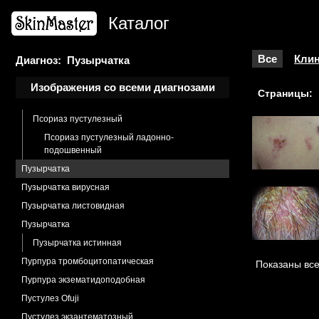
Инфильтрация лимфоцитарная
Каталог
Лимфоплазия кожи
Лимфоцитома Шпиглера-Фендта
Все
Клин
Диагноз: Пузырчатка
Псевдомеланоз артифициальный
Псевдопелада Брока
Изображения со всеми диагнозами
Страницы:
Псориаз
Псориаз пустулезный
Псориаз пустулезный ладонно-
подошвенный
Пузырчатка
Пузырчатка вирусная
Пузырчатка листовидная
Пузырчатка
Пузырчатка истинная
Пурпура тромбоцитопатическая
Показаны все
Пурпура экзематидоподобная
Пустулез Ofuji
Пустулез экзантематозный