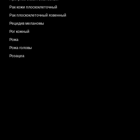
Рак кожи плоскоклеточный
Рак плоскоклеточный язвенный
Рецидив меланомы
Рог кожный
Рожа
Рожа головы
Розацеа
Рубец атрофический
Рубец келоидный
Рубец поверхностный
Саркоидоз
Саркома Капоши
Сахарный диабет
Себоцистоматоз
Синдром Ротмунда-Томсона
Синдром Сезари
Сифилис