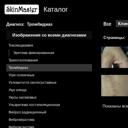
Стерджа-Вебера синдром
Каталог
Стрии
Стрии кортикостероидные
Тибьержа-Вейссенбаха синдром
Все
Клин
Диагноз: Тромбидиаз
Токсикодермия
Изображения со всеми диагнозами
Страницы:
Токсикодермия меланодермическая
Токсикодермия
Эритема фиксированная
Трихотилломания
Тромбидиаз
Угри солнечные
Узловатости околосуставные
Укус клеща
Укусы насекомых
Ульэритема постэпиляционная
Показаны все
Фиброз радиационный
Фиброкератома
Фиброксантома