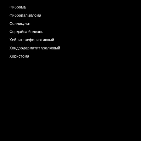
Фиброма
Фибропапиллома
Фолликулит
Фордайса болезнь
Хейлит эксфолиативный
Хондродерматит узелковый
Хористома
Хроническая венозная недостаточность
Дерматит застойный
Хроническая мигрирующая эритема
Целлюлит
Чесотка
Экзема астеатотическая
Экзема варикозная
Экзема гиперкератотическая
Экзема дисгидротическая
Экзема нуммулярная