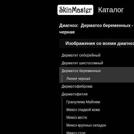
Блефарит
Каталог
Дерматит герпетиформный
Дерматит застойный
Дерматит контактный
Диагноз: Дерматоз беременных -
черная
Дерматит аллергический
Дерматит периоральный
Изображения со всеми диагно
Дерматит пострентгеновский
Дерматит себорейный
Дерматит шистосомный
Дерматоз беременных
Линия черная
Дерматофиброма
Дерматофития
Гранулема Майокки
Микоз гладкой кожи
Микоз кисти
Микоз крупных складок
Микоз стоп