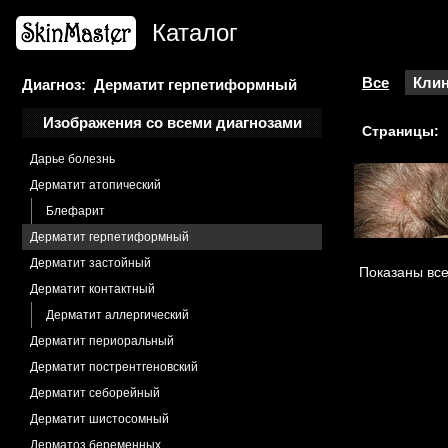
Лишай опоясывающий
Каталог
Гидраденит
Гиперэозинофильный синдром
Гипсовая
Все
Клин
Диагноз: Дерматит герпетиформный
Гистиоцитома
Изображения со всеми диагнозами
Страницы:
Гранулема кольцевидная
Дарье болезнь
Дерматит атопический
Блефарит
Дерматит герпетиформный
Дерматит застойный
Показаны все
Дерматит контактный
Дерматит аллергический
Дерматит периоральный
Дерматит пострентгеновский
Дерматит себорейный
Дерматит шистосомный
Дерматоз беременных