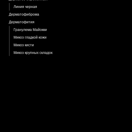
Линия черная
Дерматофиброма
Дерматофития
Гранулема Майокки
Микоз гладкой кожи
Микоз кисти
Микоз крупных складок
Микоз стоп
Микроспория
Онихомикоз
Трихофития
Диспластический невус
Дюпюитрена контрактуры
Иерсиниоз
Импетиго буллезное
Импетиго контагиозное
Импрегнация кожи