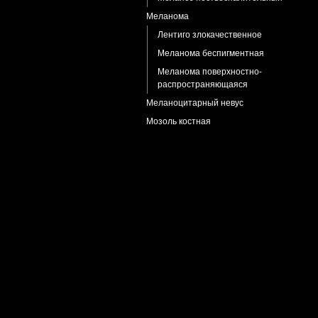
Меланома
Лентиго злокачественное
Меланома беспигментная
Меланома поверхностно-
распространяющаяся
Меланоцитарный невус
Мозоль костная
Моллюск контагиозный
Муциноз фолликулярный
Невус Беккера
Невус комедоновидный
Невус липоматозный
Невус
Клиппеля-Тренонея-Вебера синдром
Невус Сеттона (halo nevus)
Невус Ядассона
Невус бородавчатый