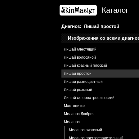
Лимфедема
Каталог
Лимфолейкоз
Лимфома кожи
Лимфома B-клеточная
Диагноз: Лишай простой
Микоз грибовидный
Изображения со всеми диагно
Лишай асбестовидный
Лишай блестящий
Лишай волосяной
Лишай красный плоский
Лишай простой
Лишай разноцветный
Лишай розовый
Лишай склероатрофический
Мастоцитоз
Меланоз Дюбрея
Меланоз
Меланоз очаговый
Меланоз поствоспалительный