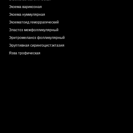
Экзема варикозная
Экзема нуммулярная
Экзематоид геморрагический
Эластоз межфолликулярный
Эритромеланоз фолликулярный
Эруптивная сирингоцистэктазия
Язва трофическая