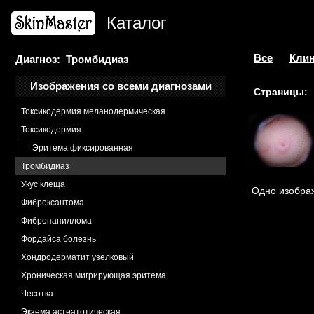
Склеродермоподобная форма
Каталог
Сосок дополнительный
Стерджа-Вебера синдром
Стрии кортикостероидные
Все
Клин
Диагноз: Тромбидиаз
Тибьержа-Вейссенбаха синдром
Изображения со всеми диагнозами
Страницы:
Токсикодермия
Токсикодермия меланодермическая
Токсикодермия
Эритема фиксированная
Тромбидиаз
Укус клеща
Одно изображ
Фиброксантома
Фибропапиллома
Фордайса болезнь
Хондродерматит узелковый
Хроническая мигрирующая эритема
Чесотка
Экзема астеатотическая