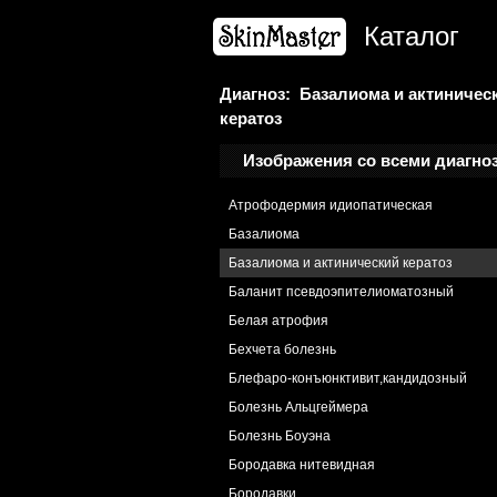
Ангиопапиллома
Каталог
Ангиофиброма
Анетодермия
Анонихия
Диагноз: Базалиома и актиничес
кератоз
Атрофия кожи
Пойкилодермия стероидная
Изображения со всеми диагно
Атрофия стероидная
Атрофодермия идиопатическая
Базалиома
Базалиома и актинический кератоз
Баланит псевдоэпителиоматозный
Белая атрофия
Бехчета болезнь
Блефаро-конъюнктивит,кандидозный
Болезнь Альцгеймера
Болезнь Боуэна
Бородавка нитевидная
Бородавки