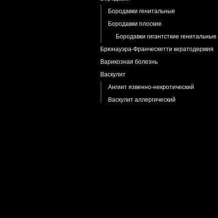
Бородавки генитальные
Бородавки плоские
Бородавки гигантсткие генитальные
Брюнауэра-Франческетти кератодермия
Варикозная болезнь
Васкулит
Ангиит язвенно-некротический
Васкулит аллергический
Васкулит уртикарный
Хроническая пигментная пурпура
Шамберга болезнь
Венозные озерца
Витилиго
Волосы вросшие
Волчанка красная
Волчанка красная подострая
Гемангиома