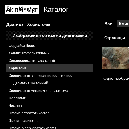
Фиброз радиационный
Каталог
Фиброкератома
Фиброксантома
Фиброма
Все
Клин
Диагноз: Хористома
Фибропапиллома
Изображения со всеми диагнозами
Страницы:
Фолликулит
Фордайса болезнь
Хейлит эксфолиативный
Хондродерматит узелковый
Хористома
Хроническая венозная недостаточность
Одно изображ
Дерматит застойный
Хроническая мигрирующая эритема
Целлюлит
Чесотка
Экзема астеатотическая
Экзема варикозная
Экзема гиперкератотическая