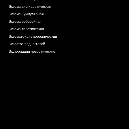
Экзема дисгидротическая
Экзема нуммулярная
Экзема себорейная
Экзема тилотическая
Экзематоид геморрагический
Экзостоз подногтевой
Экскориации невротические
Эктазии венозные
Эластоз межфолликулярный
Эластоз перфорирующий
Эритема возвышающаяся
Эритема многоформная
Эритема узловатая
Эритема центробежная
Эритема экссудативная
Эритромеланоз межфолликулярный
Эритромеланоз фолликулярный