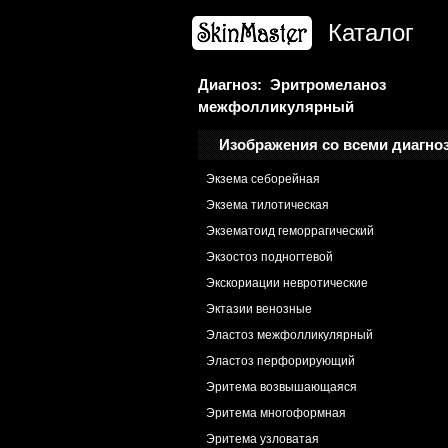
Чесотка
Каталог
Экзема астеатотическая
Экзема варикозная
Диагноз: Эритромеланоз
Экзема гиперкератотическая
межфолликулярный
Экзема дисгидротическая
Изображения со всеми диагно
Экзема нуммулярная
Экзема себорейная
Экзема тилотическая
Экзематоид геморрагический
Экзостоз подногтевой
Экскориации невротические
Эктазии венозные
Эластоз межфолликулярный
Эластоз перфорирующий
Эритема возвышающаяся
Эритема многоформная
Эритема узловатая