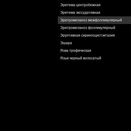
Эритема центробежная
Эритема экссудативная
Эритромеланоз межфолликулярный
Эритромеланоз фолликулярный
Эруптивная сирингоцистэктазия
Эшара
Язва трофическая
Язык черный волосатый