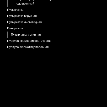
подошвенный
Пузырчатка
Пузырчатка вирусная
Пузырчатка листовидная
Пузырчатка
Пузырчатка истинная
Пурпура тромбоцитопатическая
Пурпура экзематидоподобная
Пустулез Ofuji
Пустулез экзантематозный
Рак кожи плоскоклеточный
Рак плоскоклеточный язвенный
Рецидив меланомы
Рог кожный
Рожа
Рожа головы
Розацеа