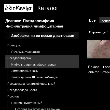
Пиогенная гранулема
Каталог
Пиодермия
Пиодермия вегетирующая
Пиодермия
Все
Клин
Диагноз: Псевдолимфома -
Инфильтрация лимфоцитарная
Импетиго
Страницы:
Пиодермия гангренозная
Изображения со всеми диагнозами
Эктима
Почесуха
Почесуха узловатая
Псевдолимфома
Инфильтрация лимфоцитарная
Показаны все
Лимфоплазия кожи
лимфоцитарн
Лимфоцитома Шпиглера-Фендта
Псевдомеланоз артифициальный
Псевдопелада Брока
Псориаз
Псориаз пустулезный
Псориаз пустулезный ладонно-