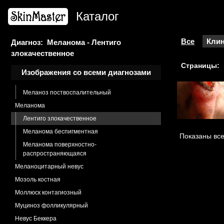
Лишай разноцветный
Каталог
Лишай розовый
Лишай склероатрофический
Мастоцитоз
Все
Клин
Диагноз: Меланома - Лентиго
злокачественное
Меланоз Дюбрея
Страницы:
Меланоз
Изображения со всеми диагнозами
Меланоз очаговый
Меланоз поствоспалительный
Меланома
Лентиго злокачественное
Меланома беспигментная
Показаны все
Меланома поверхностно-
распространяющаяся
Меланоцитарный невус
Мозоль костная
Моллюск контагиозный
Муциноз фолликулярный
Невус Беккера