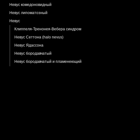
Невус комедоновидный
Невус липоматозный
Невус
Клиппеля-Тренонея-Вебера синдром
Невус Сеттона (halo nevus)
Невус Ядассона
Невус бородавчатый
Невус бородавчатый и пламенеющий
Невус врожденный меланоцитарный
Невус гигантский
Невус сложный
Невус голубой
Невус диспластический
Невус интрадермальный
Невус комбинированный голубой и
невоклеточный
Невус папилломатозный