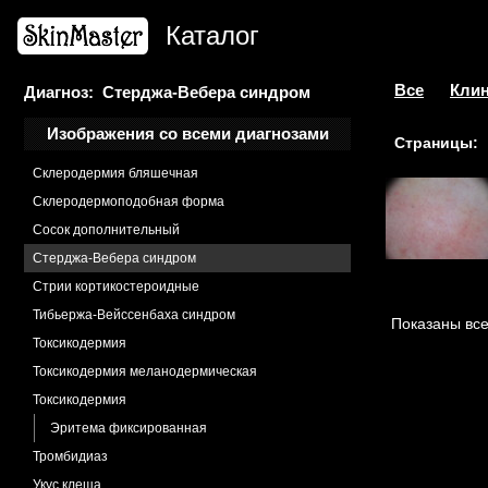
Рожа головы
Каталог
Рубец атрофический
Саркоидоз
Саркома Капоши
Все
Клин
Диагноз: Стерджа-Вебера синдром
Сахарный диабет
Изображения со всеми диагнозами
Страницы:
Склеродермия
Склеродермия бляшечная
Склеродермоподобная форма
Сосок дополнительный
Стерджа-Вебера синдром
Стрии кортикостероидные
Тибьержа-Вейссенбаха синдром
Показаны все
Токсикодермия
Токсикодермия меланодермическая
Токсикодермия
Эритема фиксированная
Тромбидиаз
Укус клеща