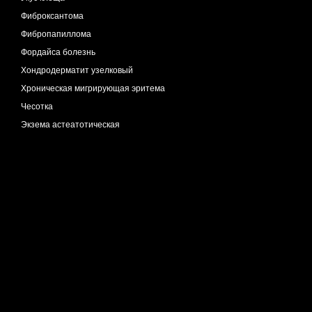
Фиброксантома
Фибропапиллома
Фордайса болезнь
Хондродерматит узелковый
Хроническая мигрирующая эритема
Чесотка
Экзема астеатотическая
Экзема варикозная
Экзема нуммулярная
Экзематоид геморрагический
Эластоз межфолликулярный
Эритромеланоз фолликулярный
Эруптивная сирингоцистэктазия
Язва трофическая