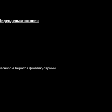
Видеодерматоскопия
диагнозом Кератоз фолликулярный