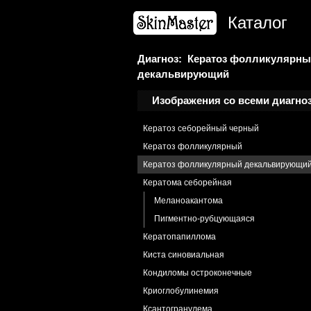
Кандидоз
Каталог
Кандидоз хронический
Карцинома плоскоклеточная
Кенена опухоль
Диагноз: Кератоз фолликулярн
декальвирующий
Кератодермия точечная
Кератоз актинический
Изображения со всеми диагно
Кератоз себорейный
Кератоз себорейный черный
Кератоз фолликулярный
Кератоз фолликулярный декальвирующи
Кератома себорейная
Меланоакантома
Пигментно-рубцующаяся
Кератопапиллома
Киста синовиальная
Кондиломы остроконечные
Криоглобулинемия
Ксантогранулема