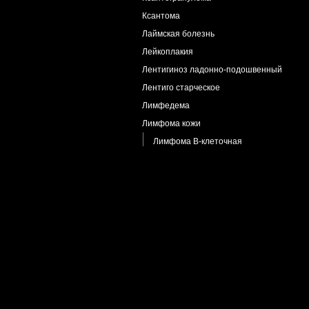
Ксантома
Лаймская болезнь
Лейкоплакия
Лентигиноз ладонно-подошвенный
Лентиго старческое
Лимфедема
Лимфома кожи
Лимфома B-клеточная
Лишай асбестовидный
Лишай блестящий
Лишай волосяной
Лишай простой
Лишай склероатрофический
Меланоз Дюбрея
Меланоз
Меланоз очаговый
Меланома