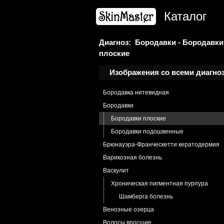
Атрофия кожи
Каталог
Атрофодермия идиопатическая
Базалиома
Базалиома и актинический кератоз
Диагноз: Бородавки - Бородавки
плоские
Белая атрофия
Болезнь Альцгеймера
Изображения со всеми диагно
Болезнь Боуэна
Бородавка нитевидная
Бородавки
Бородавки плоские
Бородавки подошвенные
Брюнауэра-Франческетти кератодермия
Варикозная болезнь
Васкулит
Хроническая пигментная пурпура
Шамберга болезнь
Венозные озерца
Волосы вросшие