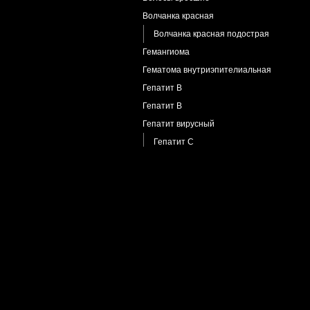
Волчанка красная
Волчанка красная подострая
Гемангиома
Гематома внутриэпителиальная
Гепатит B
Гепатит В
Гепатит вирусный
Гепатит С
Герпес
Герпес генитальный
Герпес простой
Экзема Капоши
Гидраденит
Гипсовая
Гранулема кольцевидная
Дарье болезнь
Дерматит атопический