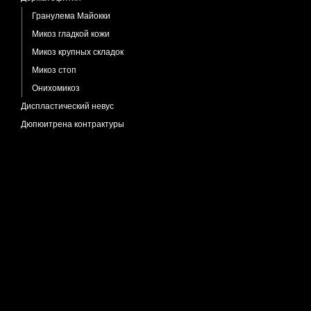
Гранулема Майокки
Микоз гладкой кожи
Микоз крупных складок
Микоз стоп
Онихомикоз
Диспластический невус
Дюпюитрена контрактуры
Иерсиниоз
Импрегнация кожи
Кандидоз
Кандидоз хронический
Карцинома плоскоклеточная
Кенена опухоль
Кератодермия точечная
Кератоз актинический
Кератоз себорейный
Кератоз себорейный черный