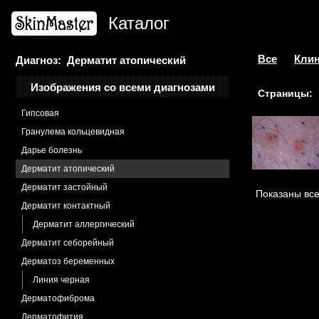
Гепатит С
Каталог
Герпес
Герпес генитальный
Герпес простой
Все
Клин
Диагноз: Дерматит атопический
Экзема Капоши
Изображения со всеми диагнозами
Страницы:
Гидраденит
Гипсовая
Гранулема кольцевидная
Дарье болезнь
Дерматит атопический
Дерматит застойный
Показаны все
Дерматит контактный
Дерматит аллергический
Дерматит себорейный
Дерматоз беременных
Линия черная
Дерматофиброма
Дерматофития