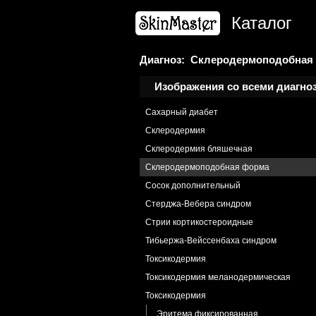
Рецидив меланомы
Каталог
Рожа
Рожа головы
Рубец атрофический
Диагноз: Склеродермоподобная
Саркоидоз
Изображения со всеми диагно
Саркома Капоши
Сахарный диабет
Склеродермия
Склеродермия бляшечная
Склеродермоподобная форма
Сосок дополнительный
Стерджа-Вебера синдром
Стрии кортикостероидные
Тибьержа-Вейссенбаха синдром
Токсикодермия
Токсикодермия меланодермическая
Токсикодермия
Эритема фиксированная