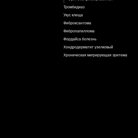
Тромбидиаз
Укус клеща
Фиброксантома
Фибропапиллома
Фордайса болезнь
Хондродерматит узелковый
Хроническая мигрирующая эритема
Чесотка
Экзема астеатотическая
Экзема варикозная
Экзема нуммулярная
Экзематоид геморрагический
Эластоз межфолликулярный
Эритромеланоз фолликулярный
Эруптивная сирингоцистэктазия
Язва трофическая