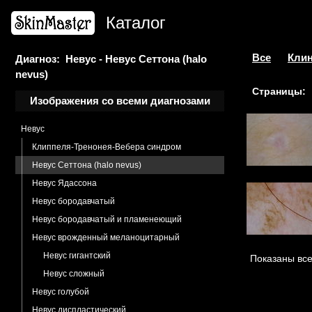
Меланома поверхностно-
Каталог
распространяющаяся
Меланоцитарный невус
Моллюск контагиозный
Все
Клин
Диагноз: Невус - Невус Сеттона (halo
nevus)
Муциноз фолликулярный
Страницы:
Невус комедоновидный
Изображения со всеми диагнозами
Невус липоматозный
Невус
Клиппеля-Тренонея-Вебера синдром
Невус Сеттона (halo nevus)
Невус Ядассона
Невус бородавчатый
Невус бородавчатый и пламенеющий
Невус врожденный меланоцитарный
Невус гигантский
Показаны все
Невус сложный
Невус голубой
Невус диспластический