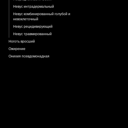
Невус интрадермальный
Невус комбинированный голубой и
невоклеточный
Невус рецидивирующий
Невус травмированный
Ноготь вросший
Ожирение
Онихия псевдомонадная
Онихомикоз недерматофитный
Аспергиллез ногтя
Парапсориаз лихеноидный острый
Педжета рак
Педикулез
Педикулез платяной
Пемфигоид буллезный
Пиодермия
Почесуха