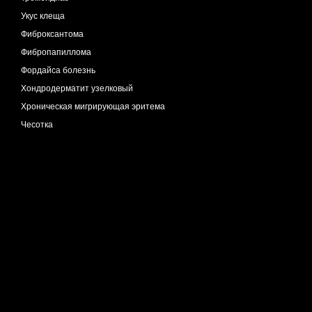
Укус клеща
Фиброксантома
Фибропапиллома
Фордайса болезнь
Хондродерматит узелковый
Хроническая мигрирующая эритема
Чесотка
Экзема астеатотическая
Экзема варикозная
Экзема нуммулярная
Экзематоид геморрагический
Эластоз межфолликулярный
Эритромеланоз фолликулярный
Эруптивная сирингоцистэктазия
Язва трофическая