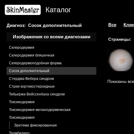
Рожа
Каталог
Рожа головы
Рубец атрофический
Саркоидоз
Все
Клин
Диагноз: Сосок дополнительный
Саркома Капоши
Изображения со всеми диагнозами
Страницы:
Сахарный диабет
Склеродермия
Склеродермия бляшечная
Склеродермоподобная форма
Сосок дополнительный
Стерджа-Вебера синдром
Показаны все
Стрии кортикостероидные
Тибьержа-Вейссенбаха синдром
Токсикодермия
Токсикодермия меланодермическая
Токсикодермия
Эритема фиксированная
Тромбидиаз