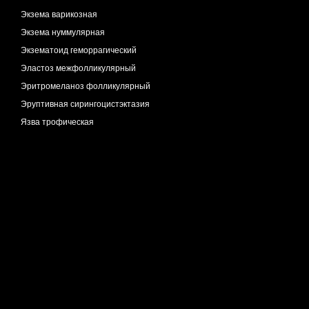
Экзема варикозная
Экзема нуммулярная
Экзематоид геморрагический
Эластоз межфолликулярный
Эритромеланоз фолликулярный
Эруптивная сирингоцистэктазия
Язва трофическая