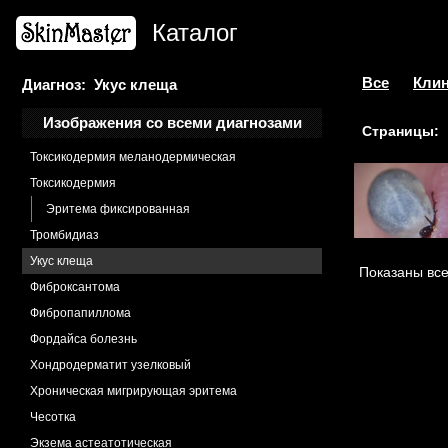
Склеродермоподобная форма
Каталог
Сосок дополнительный
Стерджа-Вебера синдром
Стрии кортикостероидные
Все
Клин
Диагноз: Укус клеща
Тибьержа-Вейссенбаха синдром
Изображения со всеми диагнозами
Страницы:
Токсикодермия
Токсикодермия меланодермическая
Токсикодермия
Эритема фиксированная
Тромбидиаз
Укус клеща
Показаны все
Фиброксантома
Фибропапиллома
Фордайса болезнь
Хондродерматит узелковый
Хроническая мигрирующая эритема
Чесотка
Экзема астеатотическая