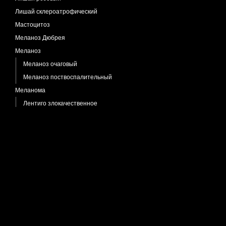
Лишай склероатрофический
Мастоцитоз
Меланоз Дюбрея
Меланоз
Меланоз очаговый
Меланоз поствоспалительный
Меланома
Лентиго злокачественное
Меланома беспигментная
Меланома поверхностно-
распространяющаяся
Меланоцитарный невус
Мозоль костная
Моллюск контагиозный
Муциноз фолликулярный
Невус Беккера
Невус комедоновидный