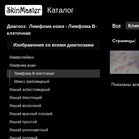
Акродерматит хронический атрофический
Каталог
Лейкоплакия
Лейомиома
Лентигиноз ладонно-подошвенный
Все
Клин
Диагноз: Лимфома кожи - Лимфома B-
клеточная
Лентиго старческое
Страницы:
Лимфангэктазия
Изображения со всеми диагнозами
Лимфедема
Лимфолейкоз
Лимфома кожи
Лимфома B-клеточная
Микоз грибовидный
Показаны все
Лишай асбестовидный
Лишай блестящий
Лишай волосяной
Лишай красный плоский
Лишай простой
Лишай разноцветный
Лишай розовый