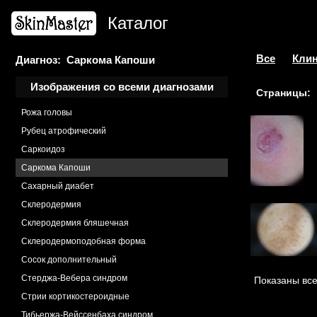
Пузырчатка листовидная
Каталог
Пурпура тромбоцитопатическая
Рак кожи плоскоклеточный
Рак плоскоклеточный язвенный
Все
Клин
Диагноз: Саркома Капоши
Рецидив меланомы
Изображения со всеми диагнозами
Страницы:
Рожа
Рожа головы
Рубец атрофический
Саркоидоз
Саркома Капоши
Сахарный диабет
Склеродермия
Склеродермия бляшечная
Склеродермоподобная форма
Сосок дополнительный
Стерджа-Вебера синдром
Показаны все
Стрии кортикостероидные
Тибьержа-Вейссенбаха синдром