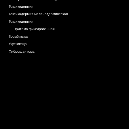
Токсикодермия
Токсикодермия меланодермическая
Токсикодермия
Эритема фиксированная
Тромбидиаз
Укус клеща
Фиброксантома
Фибропапиллома
Фордайса болезнь
Хондродерматит узелковый
Хроническая мигрирующая эритема
Чесотка
Экзема астеатотическая
Экзема варикозная
Экзема нуммулярная
Экзематоид геморрагический
Эластоз межфолликулярный