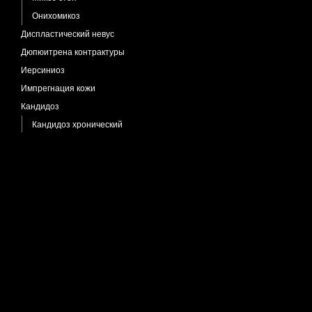
Онихомикоз
Диспластический невус
Дюпюитрена контрактуры
Иерсиниоз
Импрегнация кожи
Кандидоз
Кандидоз хронический
Карцинома плоскоклеточная
Кенена опухоль
Кератодермия точечная
Кератоз актинический
Кератоз себорейный
Кератоз себорейный черный
Кератоз фолликулярный
Кератоз фолликулярный декальвирующий
Кератома себорейная
Меланоакантома