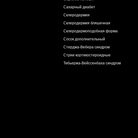
Сахарный диабет
Склеродермия
Склеродермия бляшечная
Склеродермоподобная форма
Сосок дополнительный
Стерджа-Вебера синдром
Стрии кортикостероидные
Тибьержа-Вейссенбаха синдром
Токсикодермия
Токсикодермия меланодермическая
Токсикодермия
Эритема фиксированная
Тромбидиаз
Укус клеща
Фиброксантома
Фибропапиллома
Фордайса болезнь