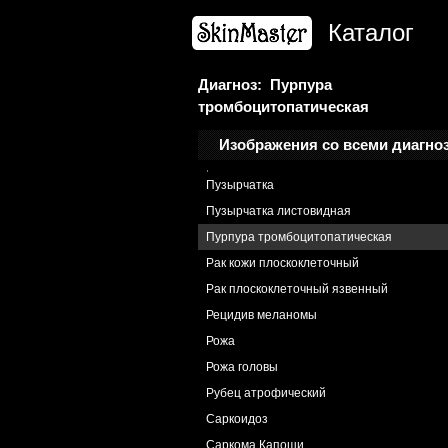
Пиодермия
Каталог
Почесуха
Почесуха узловатая
Псевдолимфома
Диагноз: Пурпура
тромбоцитопатическая
Лимфоцитома Шпиглера-Фендта
Псориаз
Изображения со всеми диагно
Псориаз пустулезный
Пузырчатка
Пузырчатка листовидная
Пурпура тромбоцитопатическая
Рак кожи плоскоклеточный
Рак плоскоклеточный язвенный
Рецидив меланомы
Рожа
Рожа головы
Рубец атрофический
Саркоидоз
Саркома Капоши