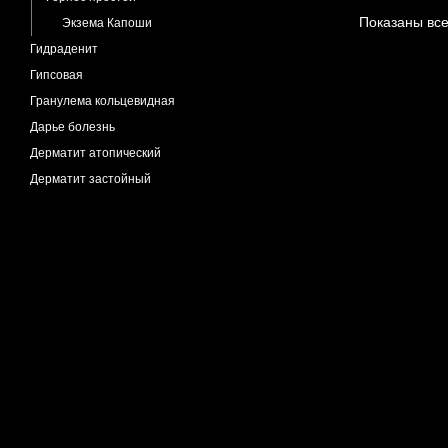
Показаны все
Экзема Капоши
Гидраденит
Гипсовая
Гранулема кольцевидная
Дарье болезнь
Дерматит атопический
Дерматит застойный
Дерматит контактный
Дерматит аллергический
Дерматит себорейный
Дерматоз беременных
Линия черная
Дерматофиброма
Дерматофития
Гранулема Майокки
Микоз гладкой кожи
Микоз крупных складок