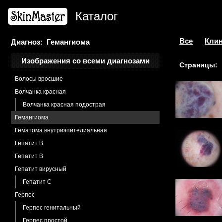
Брюнауэра-Франческетти кератодермия
Каталог
Варикозная болезнь
Васкулит
Хроническая пигментная пурпура
Все
Клин
Диагноз: Гемангиома
Шамберга болезнь
Изображения со всеми диагнозами
Страницы:
Венозные озерца
Волосы вросшие
Волчанка красная
Волчанка красная подострая
Гемангиома
Гематома внутриэпителиальная
Гепатит B
Гепатит В
Гепатит вирусный
Гепатит С
Герпес
Герпес генитальный
Герпес простой