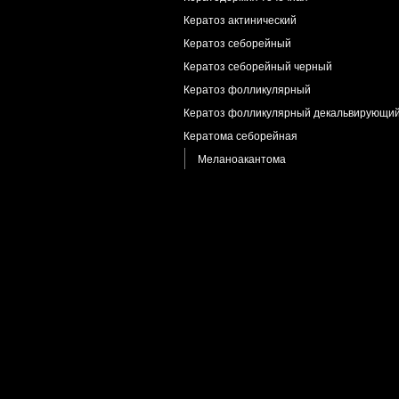
Кератоз актинический
Кератоз себорейный
Кератоз себорейный черный
Кератоз фолликулярный
Кератоз фолликулярный декальвирующи
Кератома себорейная
Меланоакантома
Пигментно-рубцующаяся
Кератопапиллома
Киста синовиальная
Кондиломы остроконечные
Криоглобулинемия
Ксантогранулема
Ксантома
Лаймская болезнь
Лейкоплакия
Лентигиноз ладонно-подошвенный