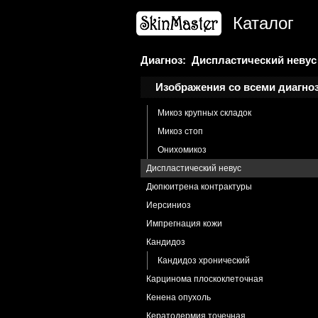
Дерматоз беременных
Каталог
Линия черная
Дерматофиброма
Дерматофития
Диагноз: Диспластический невус
Гранулема Майокки
Изображения со всеми диагно
Микоз гладкой кожи
Микоз крупных складок
Микоз стоп
Онихомикоз
Диспластический невус
Дюпюитрена контрактуры
Иерсиниоз
Импрегнация кожи
Кандидоз
Кандидоз хронический
Карцинома плоскоклеточная
Кенена опухоль
Кератодермия точечная