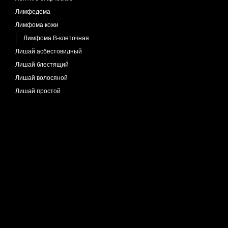
Лимфедема
Лимфома кожи
Лимфома B-клеточная
Лишай асбестовидный
Лишай блестящий
Лишай волосяной
Лишай простой
Лишай склероатрофический
Меланоз Дюбрея
Меланоз
Меланоз очаговый
Меланома
Лентиго злокачественное
Меланома беспигментная
Меланома поверхностно-
распространяющаяся
Меланоцитарный невус