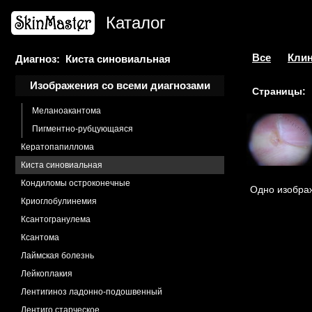
Кератоз актинический
Каталог
Кератоз себорейный
Кератоз себорейный черный
Кератоз фолликулярный
Все
Клин
Диагноз: Киста синовиальная
Кератоз фолликулярный декальвирующий
Изображения со всеми диагнозами
Страницы:
Кератома себорейная
Меланоакантома
Пигментно-рубцующаяся
Кератопапиллома
Киста синовиальная
Кондиломы остроконечные
Одно изображ
Криоглобулинемия
Ксантогранулема
Ксантома
Лаймская болезнь
Лейкоплакия
Лентигиноз ладонно-подошвенный
Лентиго старческое