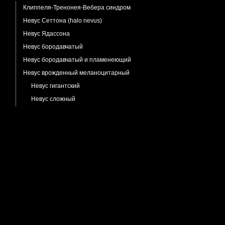
Клиппеля-Тренонея-Вебера синдром
Невус Сеттона (halo nevus)
Невус Ядассона
Невус бородавчатый
Невус бородавчатый и пламенеющий
Невус врожденный меланоцитарный
Невус гигантский
Невус сложный
Невус голубой
Невус диспластический
Невус интрадермальный
Невус комбинированный голубой и
невоклеточный
Невус рецидивирующий
Невус травмированный
Ноготь вросший
Ожирение