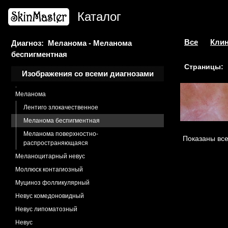
Лишай блестящий
Каталог
Лишай волосяной
Лишай простой
Лишай склероатрофический
Все
Клин
Диагноз: Меланома - Меланома
беспигментная
Меланоз Дюбрея
Страницы:
Меланоз
Изображения со всеми диагнозами
Меланоз очаговый
Меланома
Лентиго злокачественное
Меланома беспигментная
Меланома поверхностно-
Показаны все
распространяющаяся
Меланоцитарный невус
Моллюск контагиозный
Муциноз фолликулярный
Невус комедоновидный
Невус липоматозный
Невус