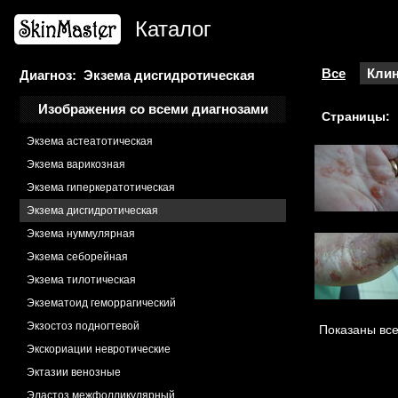
Хористома
Каталог
Хроническая венозная недостаточность
Дерматит застойный
Хроническая мигрирующая эритема
Все
Клин
Диагноз: Экзема дисгидротическая
Целлюлит
Изображения со всеми диагнозами
Страницы:
Чесотка
Экзема астеатотическая
Экзема варикозная
Экзема гиперкератотическая
Экзема дисгидротическая
Экзема нуммулярная
Экзема себорейная
Экзема тилотическая
Экзематоид геморрагический
Экзостоз подногтевой
Показаны все
Экскориации невротические
Эктазии венозные
Эластоз межфолликулярный