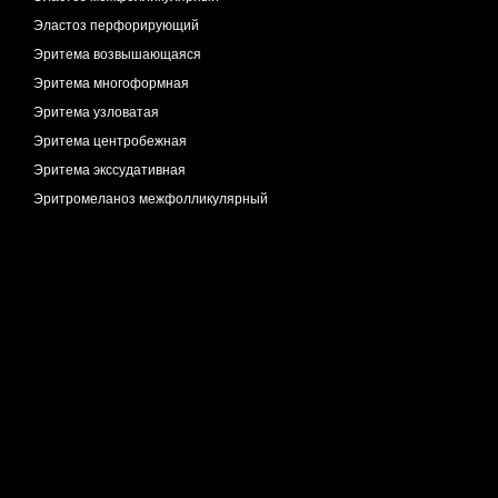
Эластоз перфорирующий
Эритема возвышающаяся
Эритема многоформная
Эритема узловатая
Эритема центробежная
Эритема экссудативная
Эритромеланоз межфолликулярный
Эритромеланоз фолликулярный
Эруптивная сирингоцистэктазия
Эшара
Язва трофическая
Язык черный волосатый