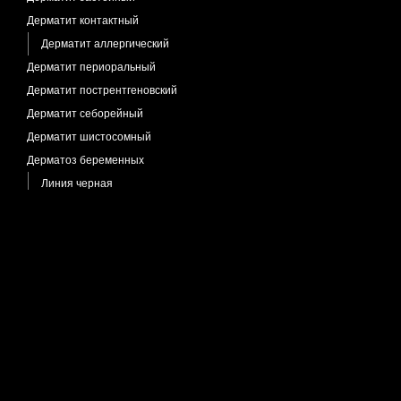
Дерматит контактный
Дерматит аллергический
Дерматит периоральный
Дерматит пострентгеновский
Дерматит себорейный
Дерматит шистосомный
Дерматоз беременных
Линия черная
Дерматофиброма
Дерматофития
Гранулема Майокки
Микоз гладкой кожи
Микоз кисти
Микоз крупных складок
Микоз стоп
Микроспория
Онихомикоз