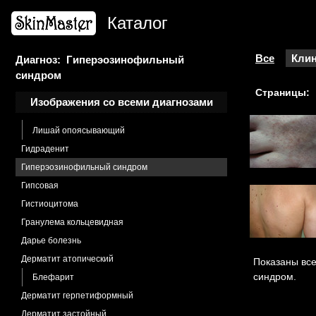
Гепатит В
Каталог
Гепатит вирусный
Гепатит С
Герпес
Все
Клин
Диагноз: Гиперэозинофильный
синдром
Герпес генитальный
Страницы:
Герпес простой
Изображения со всеми диагнозами
Экзема Капоши
Лишай опоясывающий
Гидраденит
Гиперэозинофильный синдром
Гипсовая
Гистиоцитома
Гранулема кольцевидная
Дарье болезнь
Дерматит атопический
Показаны вс
синдром.
Блефарит
Дерматит герпетиформный
Дерматит застойный