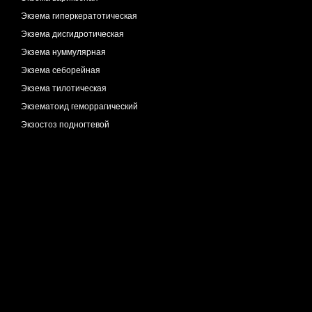
Экзема гиперкератотическая
Экзема дисгидротическая
Экзема нуммулярная
Экзема себорейная
Экзема тилотическая
Экзематоид геморрагический
Экзостоз подногтевой
Экскориации невротические
Эктазии венозные
Эластоз межфолликулярный
Эластоз перфорирующий
Эритема возвышающаяся
Эритема многоформная
Эритема узловатая
Эритема центробежная
Эритема экссудативная
Эритромеланоз межфолликулярный