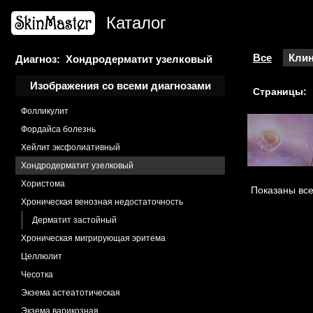
Ульэритема постэпиляционная
Каталог
Фиброз радиационный
Фиброкератома
Фиброксантома
Все
Клин
Диагноз: Хондродерматит узелковый
Фиброма
Изображения со всеми диагнозами
Страницы:
Фибропапиллома
Фолликулит
Фордайса болезнь
Хейлит эксфолиативный
Хондродерматит узелковый
Хористома
Показаны все
Хроническая венозная недостаточность
Дерматит застойный
Хроническая мигрирующая эритема
Целлюлит
Чесотка
Экзема астеатотическая
Экзема варикозная