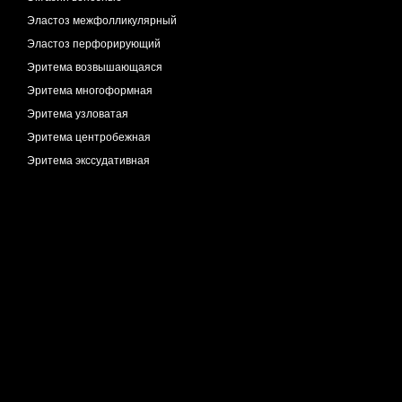
Эластоз межфолликулярный
Эластоз перфорирующий
Эритема возвышающаяся
Эритема многоформная
Эритема узловатая
Эритема центробежная
Эритема экссудативная
Эритромеланоз межфолликулярный
Эритромеланоз фолликулярный
Эруптивная сирингоцистэктазия
Эшара
Язва трофическая
Язык черный волосатый