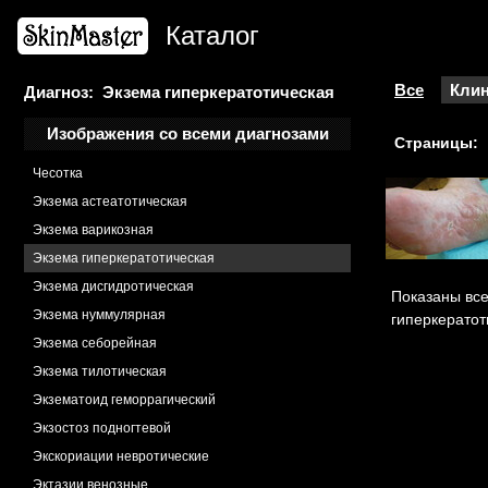
Хондродерматит узелковый
Каталог
Хористома
Хроническая венозная недостаточность
Дерматит застойный
Все
Клин
Диагноз: Экзема гиперкератотическая
Хроническая мигрирующая эритема
Изображения со всеми диагнозами
Страницы:
Целлюлит
Чесотка
Экзема астеатотическая
Экзема варикозная
Экзема гиперкератотическая
Экзема дисгидротическая
Показаны все
Экзема нуммулярная
гиперкератот
Экзема себорейная
Экзема тилотическая
Экзематоид геморрагический
Экзостоз подногтевой
Экскориации невротические
Эктазии венозные