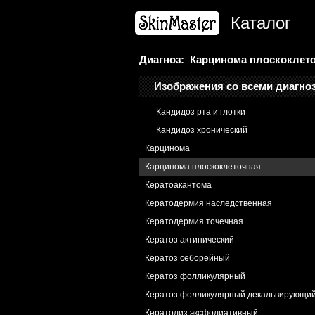
Импетиго контагиозное
Каталог
Импрегнация кожи
Кандидоз кожи
Баланопостит
Диагноз: Карцинома плоскоклет
Кандидоз
Изображения со всеми диагно
Кандидоз крупных складок
Кандидоз рта и глотки
Кандидоз хронический
Карцинома
Карцинома плоскоклеточная
Кератоакантома
Кератодермия наследственная
Кератодермия точечная
Кератоз актинический
Кератоз себорейный
Кератоз фолликулярный
Кератоз фолликулярный декальвирующи
Кератолиз эксфолиативный