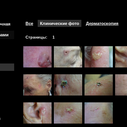
Все
Клинические фото
Дерматоскопия
очная
зами
Страницы:
1
й