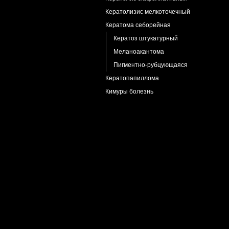
Кератолизис мелкоточечный
Кератома себорейная
Кератоз штукатурный
Меланоакантома
Пигментно-рубцующаяся
Кератопапиллома
Кимуры болезнь
Киста волосяная
Киста пилонидальная
Киста синовиальная
Киста эпидермальная
Кондиломы остроконечные
Крапивница
Криоглобулинемия
Ксантогранулема
Ксантома
Ксеродерма пигментная