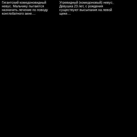
Гигантский комедоновидный
Угревидный (комедоновый) невус.
невус. Мальчику пытаются
Девушка 23 лет, с рождения
назначить лечение по поводу
существуют высыпания на левой
конглобатного акне....
щеке....