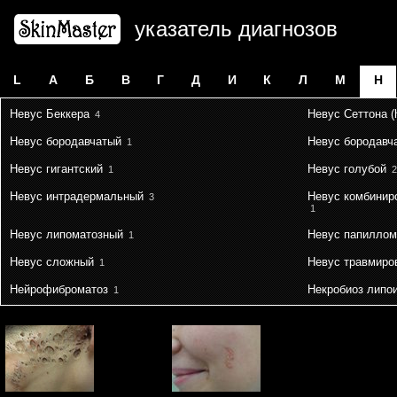
указатель диагнозов
L
А
Б
В
Г
Д
И
К
Л
М
Н
Невус Беккера
Невус Сеттона (
4
Невус бородавчатый
Невус бородавч
1
Невус гигантский
Невус голубой
1
2
Невус интрадермальный
Невус комбинир
3
1
Невус липоматозный
Невус папиллом
1
Невус сложный
Невус травмиро
1
Нейрофиброматоз
Некробиоз липо
1