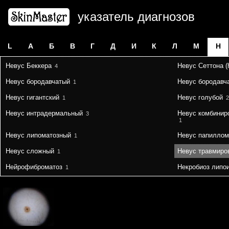
указатель диагнозов
L
А
Б
В
Г
Д
И
К
Л
М
Н
Невус Беккера
Невус Сеттона (
4
Невус бородавчатый
Невус бородавч
1
Невус гигантский
Невус голубой
1
2
Невус интрадермальный
Невус комбинир
3
1
Невус липоматозный
Невус папиллом
1
Невус сложный
Невус травмиро
1
Нейрофиброматоз
Некробиоз липо
1