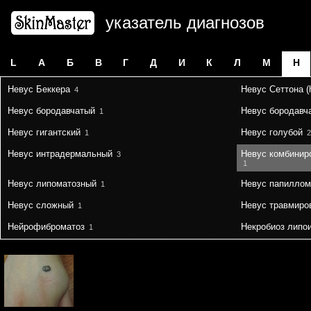
указатель диагнозов
L
А
Б
В
Г
Д
И
К
Л
М
Н
Невус Беккера
Невус Сеттона (
4
Невус бородавчатый
Невус бородавч
1
Невус гигантский
Невус голубой
1
2
Невус интрадермальный
Невус комбинир
3
1
Невус липоматозный
Невус папиллом
1
Невус сложный
Невус травмиро
1
Нейрофиброматоз
Некробиоз липо
1