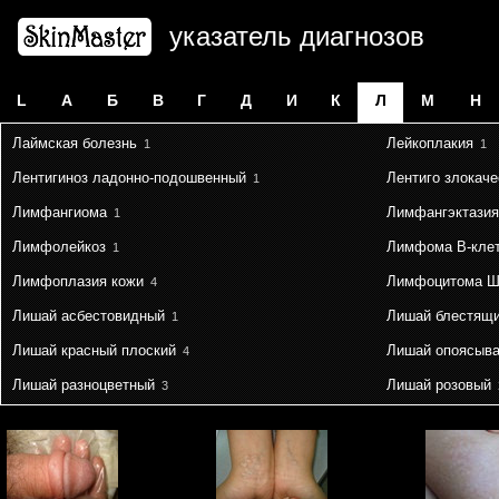
указатель диагнозов
L
А
Б
В
Г
Д
И
К
Л
М
Н
Лаймская болезнь
Лейкоплакия
1
1
Лентигиноз ладонно-подошвенный
Лентиго злокач
1
Лимфангиома
Лимфангэктазия
1
Лимфолейкоз
Лимфома B-кле
1
Лимфоплазия кожи
Лимфоцитома Ш
4
Лишай асбестовидный
Лишай блестящ
1
Лишай красный плоский
Лишай опоясыв
4
Лишай разноцветный
Лишай розовый
3