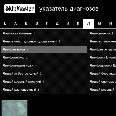
указатель диагнозов
L
А
Б
В
Г
Д
И
К
Л
М
Н
Лаймская болезнь
Лейкоплакия
1
1
Лентигиноз ладонно-подошвенный
Лентиго злокач
1
Лимфангиома
Лимфангэктазия
1
Лимфолейкоз
Лимфома B-кле
1
Лимфоплазия кожи
Лимфоцитома Ш
4
Лишай асбестовидный
Лишай блестящ
1
Лишай красный плоский
Лишай опоясыв
4
Лишай разноцветный
Лишай розовый
3