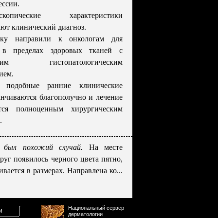
ессии.
оскопические характеристики
ют клинический диагноз.
тку направили к онкологам для
 в пределах здоровых тканей с
ющим гистопатологическим
ием.
 подобные ранние клинические
анчиваются благополучно и лечение
ется полноценным хирургическим
.
 был похожий случай.
На месте
руг появилось черного цвета пятно,
вается в размерах. Направлена ко...
Национальный сервер
и
дерматологии