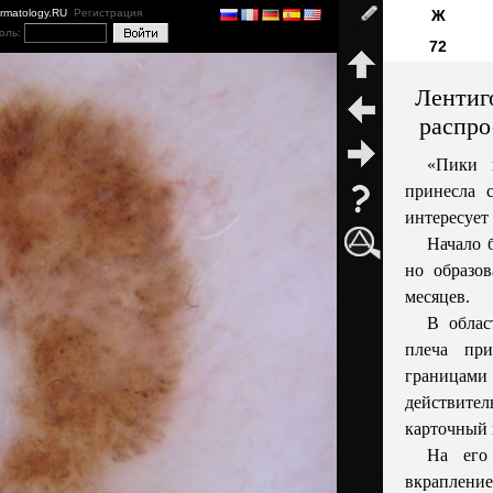
ermatology.RU
Регистрация
Ж
оль:
72
Лентиг
распро
«Пики 
принесла 
интересует
Начало 
но образов
месяцев.
В облас
плеча при
граница
действит
карточный 
На его
вкрап