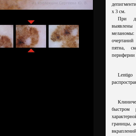
депигменти
х 3 см.
При де
выявлены
меланомы
очертаний
пятна, с
периферии 
Lenti
распростра
Клинич
быстром 
характерн
границы, а
вкраплени