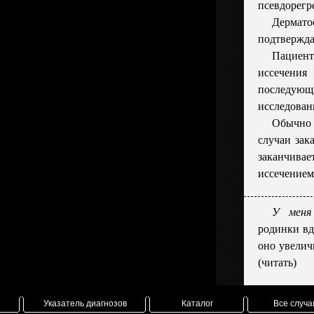
псевдорегр
Дермат
подтвержда
Пациен
иссечения
последу
исследован
Обычно
случаи зак
заканчива
иссечением
У меня
родинки вд
оно увеличи
(читать)
Указатель диагнозов
Каталог
Все случа