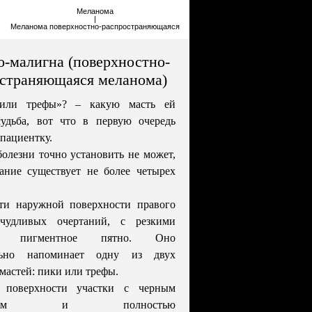
Меланома
|
Меланома поверхностно-распространяющаяся
о-малигна (поверхностно-
страняющаяся меланома)
или трефы»? – какую масть ей
судьба, вот что в первую очередь
 пациентку.
болезни точно установить не может,
ание существует не более четырех
ти наружной поверхности правого
чудливых очертаний, с резкими
ми пигментное пятно. Оно
ельно напоминает одну из двух
мастей: пики или трефы.
 поверхности участки с черным
лением и полностью