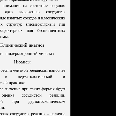
 внимание на состояние сосудов:
ся ярко выраженная сосудистая
виде извитых сосудов и классических
ых структур (гломерулярный тип
 характерных для беспигментных
номы.
Клинический диагноз
а, эпидермотропный метастаз
Нюансы
 беспигментной меланомы наиболее
й в дерматологической и
ской практике.
е значение при таких формах будет
оценка сосудистой реакции,
мой при дерматоскопическом
ии.
еская сосудистая реакция – наличие