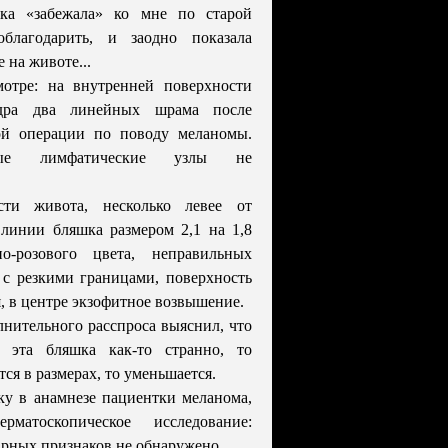
ка «забежала» ко мне по старой
облагодарить, и заодно показала
 на животе...
отре: на внутренней поверхности
едра два линейных шрама после
ой операции по поводу меланомы.
рные лимфатические узлы не
сти живота, несколько левее от
линии бляшка размером 2,1 на 1,8
но-розового цвета, неправильных
 с резкими границами, поверхность
я, в центре экзофитное возвышение.
лнительного расспроса выяснил, что
я эта бляшка как-то странно, то
ся в размерах, то уменьшается.
ку в анамнезе пациентки меланома,
рматоскопическое исследование:
рных признаков не обнаружено.