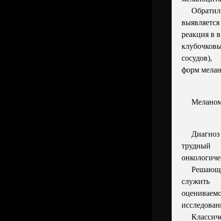
Обратил
выявляет
реакция в 
клубочков
сосудов),
форм мела
Меланом
Диагноз
трудны
онкологиче
Решающе
служить 
оценивае
исследован
Классич