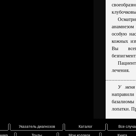
своеобразн
клубочковы
Осматр
анамнезом
особую на
кожных из
Вы всег
безпигмен
Пациен
лечения.
У меня
направил
базалиомы
лопатки. Пр
Указатель диагнозов
Каталог
Все случа
вника
Труды
Мои коллеги
Книга