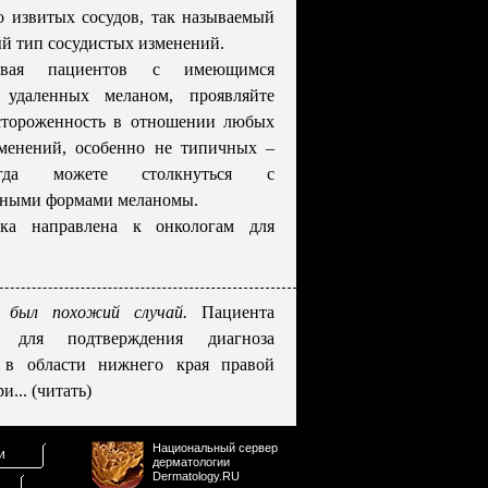
о извитых сосудов, так называемый
й тип сосудистых изменений.
ивая пациентов с имеющимся
 удаленных меланом, проявляйте
стороженность в отношении любых
менений, особенно не типичных –
да можете столкнуться с
тными формами меланомы.
тка направлена к онкологам для
 был похожий случай.
Пациента
и для подтверждения диагноза
 в области нижнего края правой
и... (читать)
Национальный сервер
и
дерматологии
Dermatology.RU