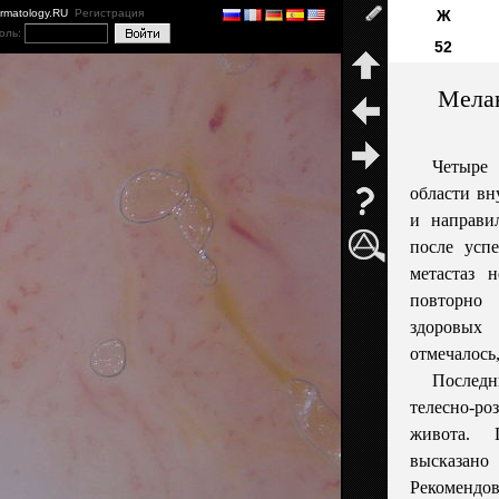
ermatology.RU
Регистрация
Ж
оль:
52
Мела
Четыре
области вн
и направи
после усп
метастаз 
повторно
здоровых
отмечалось,
Послед
телесно-ро
живота. П
высказан
Рекомендов