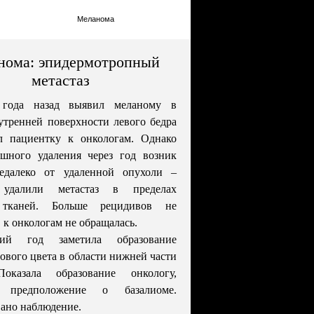
Меланома
нома: эпидермотропный
метастаз
 года назад выявил меланому в
утренней поверхности левого бедра
л пациентку к онкологам. Однако
ешного удаления через год возник
недалеко от удаленной опухоли –
 удалили метастаз в пределах
 тканей. Больше рецидивов не
 к онкологам не обращалась.
ний год заметила образование
зового цвета в области нижней части
оказала образование онкологу,
о предположение о базалиоме.
ано наблюдение.