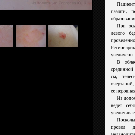
Пациент
памяти, п
образование
При осм
левого б
проведенн
Региона
увеличены.
В обла
срединной 
см, телес
очертаний,
ее неровна
Из допо
ведет себ
увеличивает
Посколь
провел де
меланоцита