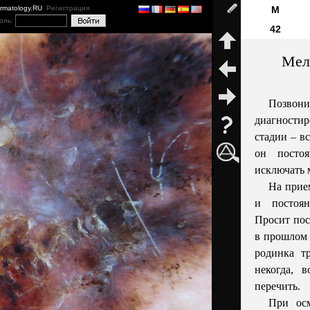
ermatology.RU
Регистрация
М
оль:
42
Мел
Позвонил
диагности
стадии – в
он посто
исключать 
На прие
и постоя
Просит пос
в прошлом 
родинка т
некогда, 
перечить.
При осм