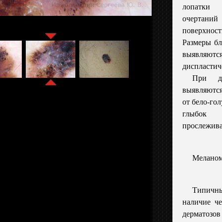
лопатки
очертаний
поверхност
Размеры бл
выявляю
диспластич
При де
выявляютс
от бело-го
глыбок 
прослежива
Меланом
Типичн
наличие че
дерматозов