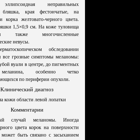
 эллипсоидная неправильных
 бляшка, края фестончатые, на
и корка желтовато-черного цвета.
яшки 1,5×0,9 см. На коже туловища
тся также многочисленные
еские невусы.
рматоскопическом обследовании
я все грозные симптомы меланомы:
лубой вуали в центре, до пигментных
меланина, особенно четко
ющихся по периферии опухоли.
Клинический диагноз
а кожи области левой лопатки
Комментарии
ый случай меланомы. Иногда
рного цвета корок на поверхности
 может быть связано с засыханием