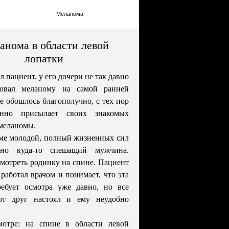
Меланома
анома в области левой
лопатки
 пациент, у его дочери не так давно
ровал меланому на самой ранней
се обошлось благополучно, с тех пор
янно присылает своих знакомых
меланомы.
ме молодой, полный жизненных сил
нно куда-то спешащий мужчина.
мотреть родинку на спине. Пациент
работал врачом и понимает, что эта
ребует осмотра уже давно, но все
вот друг настоял и ему неудобно
отре: на спине в области левой